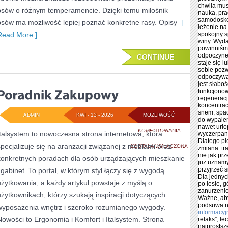
chwila mus
psów o różnym temperamencie. Dzięki temu miłośnik
nauka, pra
samodosko
psów ma możliwość lepiej poznać konkretne rasy. Opisy
[
leżenie na
Read More ]
spokojny s
winy. Wyda
powinniśmy
odpoczynek
CONTINUE
staje się 
sobie pozw
odpoczywan
jest słabo
funkcjonow
regeneracj
koncentrac
snem, spa
ADMIN
KWI - 13 - 2026
MOŻLIWOŚĆ
do wypale
nawet urlop
PORADNIK
KOMENTOWANIA
Italsystem to nowoczesna strona internetowa, która
wyczerpan
Dlatego pi
specjalizuje się na aranżacji związanej z meblami oraz
ZAKUPOWY
ZOSTAŁA WYŁĄCZONA
zmiana: tr
nie jak pr
konkretnych poradach dla osób urządzających mieszkanie
już uznamy
przyjrzeć 
i gabinet. To portal, w którym styl łączy się z wygodą
Dla jednyc
użytkowania, a każdy artykuł powstaje z myślą o
po lesie, 
zanurzenie
użytkownikach, którzy szukają inspiracji dotyczących
Ważne, aby
podsuwa n
wyposażenia wnętrz i szeroko rozumianego wygody.
informacyj
Nowości to Ergonomia i Komfort i Italsystem. Strona
relaks”, l
najprostsz