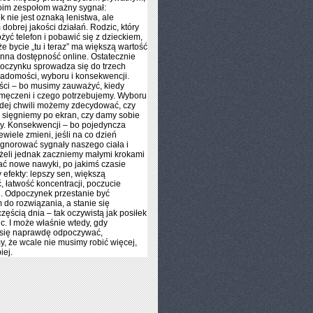
oim zespołom ważny sygnał:
 nie jest oznaką lenistwa, ale
dobrej jakości działań. Rodzic, który
ożyć telefon i pobawić się z dzieckiem,
że bycie „tu i teraz” ma większą wartość
anna dostępność online. Ostatecznie
oczynku sprowadza się do trzech
iadomości, wyboru i konsekwencji.
ci – bo musimy zauważyć, kiedy
męczeni i czego potrzebujemy. Wyboru
dej chwili możemy zdecydować, czy
z sięgniemy po ekran, czy damy sobie
zy. Konsekwencji – bo pojedyncza
ewiele zmieni, jeśli na co dzień
gnorować sygnały naszego ciała i
żeli jednak zaczniemy małymi krokami
ć nowe nawyki, po jakimś czasie
efekty: lepszy sen, większą
ć, łatwość koncentracji, poczucie
. Odpoczynek przestanie być
do rozwiązania, a stanie się
częścią dnia – tak oczywistą jak posiłek
ic. I może właśnie wtedy, gdy
się naprawdę odpoczywać,
, że wcale nie musimy robić więcej,
iej.