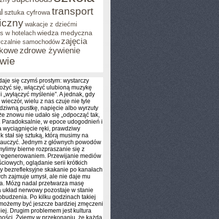
transport
l
sztuka cyfrowa
iczny
wakacje z dziećmi
wiedza medyczna
s w hotelach
zajęcia
czalnie samochodów
tkowe
zdrowe żywienie
wie
aje się czymś prostym: wystarczy
łożyć się, włączyć ulubioną muzykę
 i „wyłączyć myślenie”. A jednak, gdy
wieczór, wielu z nas czuje nie tyle
 dziwną pustkę, napięcie albo wyrzuty
że znowu nie udało się „odpocząć tak,
”. Paradoksalnie, w epoce udogodnień i
a wyciągnięcie ręki, prawdziwy
 stał się sztuką, którą musimy na
nauczyć. Jednym z głównych powodów
 mylimy bierne rozpraszanie się z
regenerowaniem. Przewijanie mediów
ciowych, oglądanie serii krótkich
zy bezrefleksyjne skakanie po kanałach
ych zajmuje umysł, ale nie daje mu
ia. Mózg nadal przetwarza masę
 układ nerwowy pozostaje w stanie
obudzenia. Po kilku godzinach takiej
 możemy być jeszcze bardziej zmęczeni
iej. Drugim problemem jest kultura
ości. Żyjemy w przekonaniu, że każda