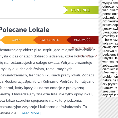
wysyła sw
odpoczynek
CONTINUE
warunkiem 
potrafi odł
pokazuje, 
niż nieust
sztuka odp
rzeczy: św
Świadomoś
jesteśmy z
– bo w każ
ADMIN
KWI - 11 - 2026
MOŻLIWOŚĆ
kolejny ra
chwilę cis
POLECANE
KOMENTOWANIA
Restauracjaspichlerz.pl to inspirujące miejsce stworzone z
przerwa ni
będziemy i
myślą o pasjonatach dobrego jedzenia, które koncentruje
LOKALE
ZOSTAŁA WYŁĄCZONA
umysłu. Je
wprowadza
się na restauracjach z całego świata. Witryna prezentuje
zobaczymy 
artykuły o kuchniach świata, restauracyjnych
cierpliwoś
równowagi
doświadczeniach, trendach i kulisach pracy lokali. Zobacz
problemem 
naturalną 
też RestauracjaSpichlerz i Kulinarne Podróże Tematyczne.
czy pryszn
To portal, który łączy kulinarne emocje z praktyczną
nauczymy 
zrozumiemy
wiedzą. Odwiedzający znajdzie tutaj nie tylko opisy lokali,
aby żyć lep
lecz także szerokie spojrzenie na kulturę jedzenia,
restauracyjne zwyczaje i kulinarne doświadczenia. To
witryna dla
[ Read More ]