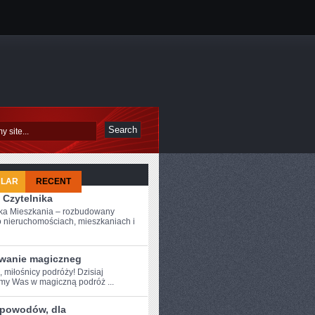
ULAR
RECENT
 Czytelnika
ka Mieszkania – rozbudowany
o nieruchomościach, mieszkaniach i
wanie magiczneg
, miłośnicy podróży! Dzisiaj
my Was ​w magiczną podróż ...
 powodów, dla