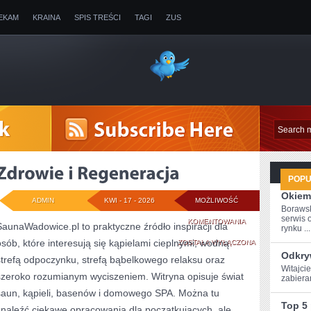
EKAM
KRAINA
SPIS TREŚCI
TAGI
ZUS
POP
Okiem
ADMIN
KWI - 17 - 2026
MOŻLIWOŚĆ
Boraws
serwis 
ZDROWIE
KOMENTOWANIA
SaunaWadowice.pl to praktyczne źródło inspiracji dla
rynku ...
osób, które interesują się kąpielami cieplnymi, wodną
I
ZOSTAŁA WYŁĄCZONA
Odkry
strefą odpoczynku, strefą bąbelkowego relaksu oraz
REGENERACJA
Witajcie
szeroko rozumianym wyciszeniem. Witryna opisuje świat
zabiera
saun, kąpieli, basenów i domowego SPA. Można tu
Top 5
znaleźć ciekawe opracowania dla początkujących, ale