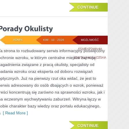
CONTINUE
ADMIN
KWI - 10 - 2026
MOŻLIWOŚĆ
PORADY
KOMENTOWANIA
Ta strona to rozbudowany serwis informacyjny poświęcony
ochronie wzroku, w którym centralne miejsce zajmują
OKULISTY
ZOSTAŁA WYŁĄCZONA
zagadnienia związane z pracą okulisty, specjalisty od
badania wzroku oraz eksperta od doboru rozwiązań
optycznych. Już na pierwszy rzut oka widać, że jest to
serwis adresowany do osób dbających o wzrok, ponieważ
treści koncentrują się zarówno na sprawności wzroku, jak i
na wczesnym wychwytywaniu zaburzeń. Witryna łączy w
sobie charakter bazy wiedzy oraz portalu edukacyjnego,
a
[ Read More ]
CONTINUE