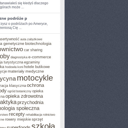
tanawiałeś się kiedyś dlaczego⁤
 górach może ...
zne podróże p
rzysz ​o podróżach po⁣ Ameryce,‌
zeniosą ‍Cię ...
asertywność
auta zabytkowe
a genetyczne
biotechnologia
ownictwo
car sharing
roby
e-commerce
diagnostyka
ja turystyczna
egzaminy
yka
hotele butikowe
hodowla koni
materiały medyczne
ycje
motocykle
ycyna
ochrona
zacja klasyczna
ody
opieka
ogród botaniczny
opieka zdrowotna
zna
laktyka
przychodnia
hologia społeczna
recepty
arstwo
rehabilitacja
rolnictwo
sprzęt
rowery miejskie
zne
szkoła
superfoods
zny