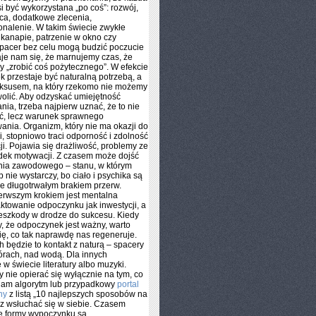
i być wykorzystana „po coś”: rozwój,
ca, dodatkowe zlecenia,
nalenie. W takim świecie zwykłe
 kanapie, patrzenie w okno czy
pacer bez celu mogą budzić poczucie
je nam się, że marnujemy czas, że
 „zrobić coś pożytecznego”. W efekcie
 przestaje być naturalną potrzebą, a
luksusem, na który rzekomo nie możemy
olić. Aby odzyskać umiejętność
ia, trzeba najpierw uznać, że to nie
ść, lecz warunek sprawnego
ania. Organizm, który nie ma okazji do
i, stopniowo traci odporność i zdolność
ji. Pojawia się drażliwość, problemy ze
dek motywacji. Z czasem może dojść
nia zawodowego – stanu, w którym
 nie wystarczy, bo ciało i psychika są
e długotrwałym brakiem przerw.
erwszym krokiem jest mentalna
aktowanie odpoczynku jak inwestycji, a
zeszkody w drodze do sukcesu. Kiedy
, że odpoczynek jest ważny, warto
się, co tak naprawdę nas regeneruje.
h będzie to kontakt z naturą – spacery
górach, nad wodą. Dla innych
 w świecie literatury albo muzyki.
 nie opierać się wyłącznie na tym, co
am algorytm lub przypadkowy
portal
ny
z listą „10 najlepszych sposobów na
ecz wsłuchać się w siebie. Czasem
e formy wypoczynku są