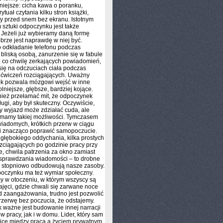
niejsze: cicha kawa o poranku,
ytuał czytania kilku stron książki,
zy przed snem bez ekranu. Istotnym
sztuki odpoczynku jest także
Jeżeli już wybieramy daną formę
obrze jest naprawdę w niej być.
 odkładanie telefonu podczas
bliską osobą, zanurzenie się w fabule
z co chwilę zerkających powiadomień,
się na odczuciach ciała podczas
y ćwiczeń rozciągających. Uważny
k pozwala mózgowi wejść w inne
lniejsze, głębsze, bardziej kojące.
ież przełamać mit, że odpoczynek
ługi, aby był skuteczny. Oczywiście,
y wyjazd może zdziałać cuda, ale
 mamy takiej możliwości. Tymczasem
świadomych, krótkich przerw w ciągu
fi znacząco poprawić samopoczucie.
 głębokiego oddychania, kilka prostych
zciągających po godzinie pracy przy
, chwila patrzenia za okno zamiast
 sprawdzania wiadomości – to drobne
re stopniowo odbudowują nasze zasoby.
oczynku ma też wymiar społeczny.
my w otoczeniu, w którym wszyscy są
ajęci, gdzie chwali się zarwane noce
 zaangażowania, trudno jest pozwolić
rzerwę bez poczucia, że odstajemy.
k ważne jest budowanie innej narracji
w pracy, jak i w domu. Lider, który sam
ice między pracą a życiem prywatnym,