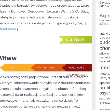
Czy zas
również dla bardziej świadomych odbiorców. Zobacz także
urlop w
Baseny Domowe i Ogrodowe i Jacuzzi i Wanny SPA. Dużą
Magic
zaletą tego miejsca jest wszechstronność publikacji.
Czy⁤ ma
Serwis nie ogranicza się do jednego typu wypoczynku,
[
które pr
Read More ]
antyki
badani
CONTINUE
bud
cho
edukac
genet
korepet
med
ADMIN
KWI - 15 - 2026
MOŻLIWOŚĆ
motory
MTWW
KOMENTOWANIA
Serwis poświęcony projektowaniu przestrzeni to platforma,
przyr
w którym zainteresowanie spotyka się z doświadczeniem.
ZOSTAŁA WYŁĄCZONA
społec
profi
Strona została stworzona z myślą o osobach, które chcą
psyc
poznawać świat realizacji, aranżacji, a także kierunków
pszczel
wpływających na to, jak mieszkamy na co dzień. To
ekologic
nowoczesny portal wiedzy, na którym można znaleźć
medyc