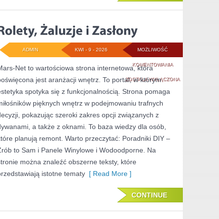
ADMIN
KWI - 9 - 2026
MOŻLIWOŚĆ
ROLETY,
KOMENTOWANIA
Mars-Net to wartościowa strona internetowa, która
poświęcona jest aranżacji wnętrz. To portal, w którym
ŻALUZJE
ZOSTAŁA WYŁĄCZONA
estetyka spotyka się z funkcjonalnością. Strona pomaga
I
miłośników pięknych wnętrz w podejmowaniu trafnych
ZASŁONY
decyzji, pokazując szeroki zakres opcji związanych z
dywanami, a także z oknami. To baza wiedzy dla osób,
które planują remont. Warto przeczytać: Poradniki DIY –
Zrób to Sam i Panele Winylowe i Wodoodporne. Na
stronie można znaleźć obszerne teksty, które
przedstawiają istotne tematy
[ Read More ]
CONTINUE