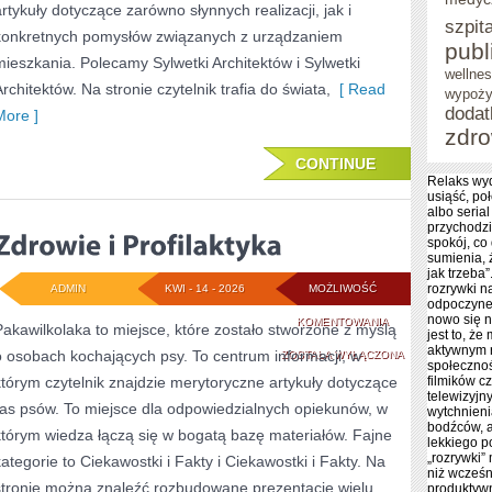
artykuły dotyczące zarówno słynnych realizacji, jak i
szpita
konkretnych pomysłów związanych z urządzaniem
publ
mieszkania. Polecamy Sylwetki Architektów i Sylwetki
wellnes
Architektów. Na stronie czytelnik trafia do świata,
[ Read
wypoży
doda
More ]
zdro
CONTINUE
Relaks wyd
usiąść, po
albo serial
przychodzi 
spokój, co
sumienia, 
jak trzeba
rozrywki n
ADMIN
KWI - 14 - 2026
MOŻLIWOŚĆ
odpoczynek
nowo się 
ZDROWIE
KOMENTOWANIA
Pakawilkolaka to miejsce, które zostało stworzone z myślą
jest to, że
aktywnym 
o osobach kochających psy. To centrum informacji, w
I
ZOSTAŁA WYŁĄCZONA
społecznoś
którym czytelnik znajdzie merytoryczne artykuły dotyczące
filmików c
PROFILAKTYKA
telewizyjn
ras psów. To miejsce dla odpowiedzialnych opiekunów, w
wytchnien
bodźców, a
którym wiedza łączą się w bogatą bazę materiałów. Fajne
lekkiego p
„rozrywki”
kategorie to Ciekawostki i Fakty i Ciekawostki i Fakty. Na
niż wcześn
stronie można znaleźć rozbudowane prezentacje wielu
produktywn