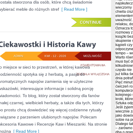
została stworzona dla osób, które chcą świadomie
najskutecz
wieczorny r
wybierać meble do różnych stref
[ Read More ]
chwila cis
elementem 
uważność. 
CONTINUE
relaksu, d
Oznacza to
rozmowy z 
książki be
skupienie 
kąpieli cz
odpoczyne
tempo – wo
ADMIN
KWI - 12 - 2026
MOŻLIWOŚĆ
Warto równ
musi być d
CIEKAWOSTKI
KOMENTOWANIA
kilkudniow
to miejsce w sieci to przestrzeń, w której kawowa
często nie
codzienność spotyka się z herbatą, a pasja do
I
już kilka 
ZOSTAŁA WYŁĄCZONA
dnia potra
aromatycznych napojów zamienia się w użyteczne
Pięć minut
HISTORIA
ćwiczeń ro
wskazówki, interesujące informacje i solidną porcję
komputerze
KAWY
kolejnego
wiadomości. To blog, który został stworzony dla fanów
kroki, któ
ałej czarnej, wielbicieli herbaty, a także dla tych, którzy
Sztuka odp
Jeśli żyje
po prostu chcą dowiedzieć się więcej codzienne rytuały
wiecznie z
jako dowód
związane z parzeniem ulubionych napojów. Polecam
sobie na p
Akcesoria Kawowe i Recenzje Kaw i Mieszanki. Na stronie
Dlatego ta
– zarówno 
można
[ Read More ]
dba o gran