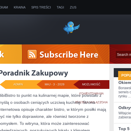
EKAM
KRAINA
SPIS TREŚCI
TAGI
ZUS
POP
Okiem
ADMIN
MAJ - 3 - 2026
MOŻLIWOŚĆ
Boraws
serwis 
PORADNIK
KOMENTOWANIA
BibiBistro to punkt na kulinarnej mapie, które powstało z
rynku ...
myślą o osobach ceniących uczciwą kuchnię. Strona
ZAKUPOWY
ZOSTAŁA WYŁĄCZONA
Odkry
internetowa opisuje charakter bistro, w którym posiłki mają
Witajcie
być nie tylko doprawione, ale również tworzone z
zabiera
pomysłem. To witryna, która może zainteresować
Top 5
odwiedzających, poszukujących lokalu z klimatem.