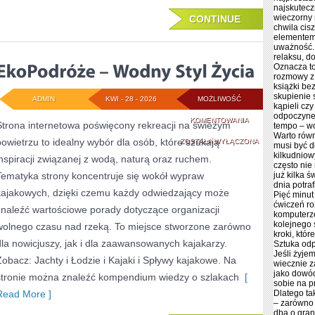
najskutecz
wieczorny r
CONTINUE
chwila cis
elementem 
uważność. 
relaksu, d
Oznacza to
rozmowy z 
książki be
skupienie 
ADMIN
KWI - 28 - 2026
MOŻLIWOŚĆ
kąpieli cz
odpoczyne
EKOPODRÓŻE
KOMENTOWANIA
Strona internetowa poświęcony rekreacji na świeżym
tempo – wo
Warto równ
powietrzu to idealny wybór dla osób, które szukają
–
ZOSTAŁA WYŁĄCZONA
musi być d
kilkudniow
inspiracji związanej z wodą, naturą oraz ruchem.
WODNY
często nie
Tematyka strony koncentruje się wokół wypraw
już kilka 
STYL
dnia potra
kajakowych, dzięki czemu każdy odwiedzający może
Pięć minut
ŻYCIA
ćwiczeń ro
znaleźć wartościowe porady dotyczące organizacji
komputerze
kolejnego
wolnego czasu nad rzeką. To miejsce stworzone zarówno
kroki, któ
dla nowicjuszy, jak i dla zaawansowanych kajakarzy.
Sztuka odp
Jeśli żyje
Zobacz: Jachty i Łodzie i Kajaki i Spływy kajakowe. Na
wiecznie z
jako dowód
stronie można znaleźć kompendium wiedzy o szlakach
[
sobie na p
Read More ]
Dlatego ta
– zarówno 
dba o gran