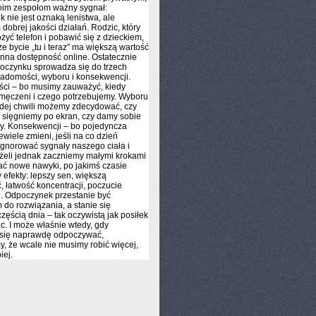
oim zespołom ważny sygnał:
 nie jest oznaką lenistwa, ale
dobrej jakości działań. Rodzic, który
ożyć telefon i pobawić się z dzieckiem,
że bycie „tu i teraz” ma większą wartość
anna dostępność online. Ostatecznie
oczynku sprowadza się do trzech
iadomości, wyboru i konsekwencji.
ci – bo musimy zauważyć, kiedy
męczeni i czego potrzebujemy. Wyboru
dej chwili możemy zdecydować, czy
z sięgniemy po ekran, czy damy sobie
zy. Konsekwencji – bo pojedyncza
ewiele zmieni, jeśli na co dzień
gnorować sygnały naszego ciała i
żeli jednak zaczniemy małymi krokami
ć nowe nawyki, po jakimś czasie
efekty: lepszy sen, większą
ć, łatwość koncentracji, poczucie
. Odpoczynek przestanie być
do rozwiązania, a stanie się
częścią dnia – tak oczywistą jak posiłek
ic. I może właśnie wtedy, gdy
się naprawdę odpoczywać,
, że wcale nie musimy robić więcej,
iej.