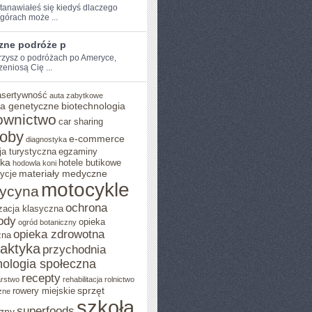
tanawiałeś się kiedyś dlaczego⁤
 górach może ...
zne podróże p
rzysz ​o podróżach po⁣ Ameryce,‌
zeniosą ‍Cię ...
asertywność
auta zabytkowe
a genetyczne
biotechnologia
ownictwo
car sharing
roby
e-commerce
diagnostyka
ja turystyczna
egzaminy
yka
hotele butikowe
hodowla koni
materiały medyczne
ycje
motocykle
ycyna
ochrona
zacja klasyczna
ody
opieka
ogród botaniczny
opieka zdrowotna
zna
laktyka
przychodnia
hologia społeczna
recepty
arstwo
rehabilitacja
rolnictwo
sprzęt
rowery miejskie
zne
szkoła
superfoods
zny