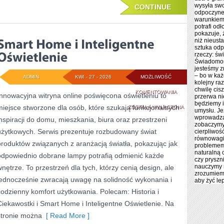
wysyła sw
CONTINUE
odpoczynek
warunkiem 
potrafi odł
pokazuje, 
niż nieust
sztuka odp
rzeczy: św
Świadomoś
jesteśmy z
– bo w każ
ADMIN
KWI - 27 - 2026
MOŻLIWOŚĆ
kolejny ra
chwilę cis
SMART
KOMENTOWANIA
Innowacyjna witryna online poświęcona oświetleniu to
przerwa ni
będziemy i
miejsce stworzone dla osób, które szukają funkcjonalnych
HOME
ZOSTAŁA WYŁĄCZONA
umysłu. Je
wprowadza
inspiracji do domu, mieszkania, biura oraz przestrzeni
I
zobaczymy 
użytkowych. Serwis prezentuje rozbudowany świat
cierpliwoś
INTELIGENTNE
równowagi
produktów związanych z aranżacją światła, pokazując jak
problemem 
OŚWIETLENIE
naturalną 
odpowiednio dobrane lampy potrafią odmienić każde
czy pryszn
nauczymy 
wnętrze. To przestrzeń dla tych, którzy cenią design, ale
zrozumiemy
jednocześnie zwracają uwagę na solidność wykonania i
aby żyć lep
codzienny komfort użytkowania. Polecam: Historia i
Ciekawostki i Smart Home i Inteligentne Oświetlenie. Na
stronie można
[ Read More ]