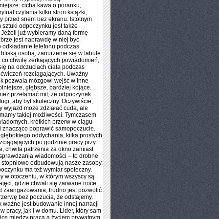
niejsze: cicha kawa o poranku,
ytuał czytania kilku stron książki,
zy przed snem bez ekranu. Istotnym
sztuki odpoczynku jest także
Jeżeli już wybieramy daną formę
obrze jest naprawdę w niej być.
 odkładanie telefonu podczas
bliską osobą, zanurzenie się w fabule
z co chwilę zerkających powiadomień,
się na odczuciach ciała podczas
y ćwiczeń rozciągających. Uważny
k pozwala mózgowi wejść w inne
lniejsze, głębsze, bardziej kojące.
ież przełamać mit, że odpoczynek
ługi, aby był skuteczny. Oczywiście,
y wyjazd może zdziałać cuda, ale
 mamy takiej możliwości. Tymczasem
świadomych, krótkich przerw w ciągu
fi znacząco poprawić samopoczucie.
 głębokiego oddychania, kilka prostych
zciągających po godzinie pracy przy
, chwila patrzenia za okno zamiast
 sprawdzania wiadomości – to drobne
re stopniowo odbudowują nasze zasoby.
oczynku ma też wymiar społeczny.
my w otoczeniu, w którym wszyscy są
ajęci, gdzie chwali się zarwane noce
 zaangażowania, trudno jest pozwolić
rzerwę bez poczucia, że odstajemy.
k ważne jest budowanie innej narracji
w pracy, jak i w domu. Lider, który sam
ice między pracą a życiem prywatnym,