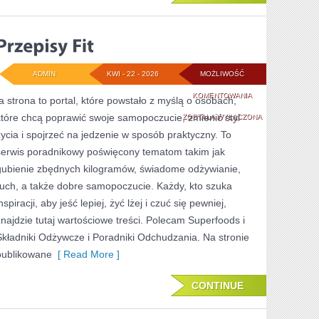
ADMIN
KWI - 22 - 2026
MOŻLIWOŚĆ
PRZEPISY
KOMENTOWANIA
ta strona to portal, które powstało z myślą o osobach,
które chcą poprawić swoje samopoczucie, zmienić styl
FIT
ZOSTAŁA WYŁĄCZONA
życia i spojrzeć na jedzenie w sposób praktyczny. To
serwis poradnikowy poświęcony tematom takim jak
gubienie zbędnych kilogramów, świadome odżywianie,
ruch, a także dobre samopoczucie. Każdy, kto szuka
nspiracji, aby jeść lepiej, żyć lżej i czuć się pewniej,
znajdzie tutaj wartościowe treści. Polecam Superfoods i
Składniki Odżywcze i Poradniki Odchudzania. Na stronie
publikowane
[ Read More ]
CONTINUE