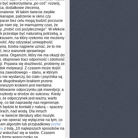
i być wykorzystana „po coś”: rozwój,
ca, dodatkowe zlecenia,
nalenie. W takim świecie zwykłe
 kanapie, patrzenie w okno czy
pacer bez celu mogą budzić poczucie
je nam się, że marnujemy czas, że
 „zrobić coś pożytecznego”. W efekcie
 przestaje być naturalną potrzebą, a
luksusem, na który rzekomo nie możemy
olić. Aby odzyskać umiejętność
ia, trzeba najpierw uznać, że to nie
ść, lecz warunek sprawnego
ania. Organizm, który nie ma okazji do
i, stopniowo traci odporność i zdolność
ji. Pojawia się drażliwość, problemy ze
dek motywacji. Z czasem może dojść
nia zawodowego – stanu, w którym
 nie wystarczy, bo ciało i psychika są
e długotrwałym brakiem przerw.
erwszym krokiem jest mentalna
aktowanie odpoczynku jak inwestycji, a
zeszkody w drodze do sukcesu. Kiedy
, że odpoczynek jest ważny, warto
się, co tak naprawdę nas regeneruje.
h będzie to kontakt z naturą – spacery
górach, nad wodą. Dla innych
 w świecie literatury albo muzyki.
 nie opierać się wyłącznie na tym, co
am algorytm lub przypadkowy
portal
ny
z listą „10 najlepszych sposobów na
ecz wsłuchać się w siebie. Czasem
e formy wypoczynku są