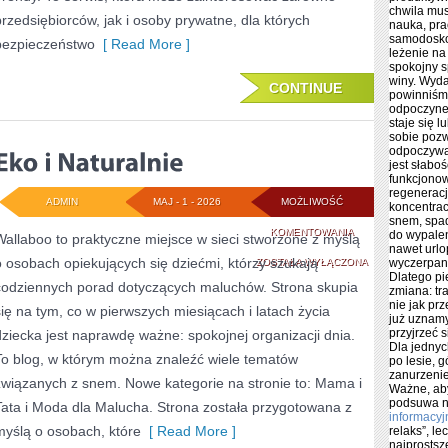
chwila mus
przedsiębiorców, jak i osoby prywatne, dla których
nauka, pra
samodosko
bezpieczeństwo
[ Read More ]
leżenie na
spokojny s
winy. Wyda
CONTINUE
powinniśmy
odpoczynek
staje się 
sobie pozw
odpoczywan
jest słabo
funkcjonow
regeneracj
ADMIN
MAJ - 1 - 2026
MOŻLIWOŚĆ
koncentrac
snem, spa
EKO
KOMENTOWANIA
do wypale
Wallaboo to praktyczne miejsce w sieci stworzone z myślą
nawet urlop
o osobach opiekujących się dziećmi, którzy szukają
I
ZOSTAŁA WYŁĄCZONA
wyczerpan
Dlatego pi
codziennych porad dotyczących maluchów. Strona skupia
zmiana: tr
NATURALNIE
nie jak pr
się na tym, co w pierwszych miesiącach i latach życia
już uznamy
przyjrzeć 
dziecka jest naprawdę ważne: spokojnej organizacji dnia.
Dla jednyc
To blog, w którym można znaleźć wiele tematów
po lesie, 
zanurzenie
związanych z snem. Nowe kategorie na stronie to: Mama i
Ważne, aby
podsuwa n
Tata i Moda dla Malucha. Strona została przygotowana z
informacyj
myślą o osobach, które
[ Read More ]
relaks”, l
najprostsz