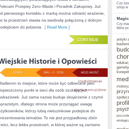
Czy zas
Polecam Przepisy Zero-Waste i Poradnik Zakupowy. Już
urlop w
od pierwszego kontaktu z marką można odnieść wrażenie,
Magic
że ta przestrzeń stawia na swobodę połączoną z dobrym
Czy⁤ ma
podejściem do jedzenia.
[ Read More ]
które pr
antyki
CONTINUE
badani
bud
cho
edukac
genet
korepet
ADMIN
MAJ - 3 - 2026
MOŻLIWOŚĆ
med
WIEJSKIE
KOMENTOWANIA
Madlennn to miejsce, które może być odbierane jako
motory
dopieszczony punkt w sieci dla osób szukających
HISTORIE
ZOSTAŁA WYŁĄCZONA
przyr
wskazówek. Już sama nazwa buduje skojarzenie z czymś
społec
I
profi
wyrazistym, dlatego strona może przyciągać uwagę
OPOWIEŚCI
psyc
użytkowników, którzy lubią nietuzinkowe podejście do
pszczel
prezentowania tematów. To nie jest przypadkowy zbiór
ekologic
treści, lecz lekka przestrzeń, w której ważne są zarówno
medyc