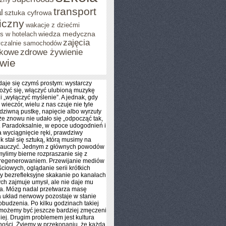
transport
l
sztuka cyfrowa
iczny
wakacje z dziećmi
wiedza medyczna
s w hotelach
zajęcia
czalnie samochodów
tkowe
zdrowe żywienie
wie
aje się czymś prostym: wystarczy
łożyć się, włączyć ulubioną muzykę
 i „wyłączyć myślenie”. A jednak, gdy
wieczór, wielu z nas czuje nie tyle
 dziwną pustkę, napięcie albo wyrzuty
że znowu nie udało się „odpocząć tak,
”. Paradoksalnie, w epoce udogodnień i
a wyciągnięcie ręki, prawdziwy
 stał się sztuką, którą musimy na
nauczyć. Jednym z głównych powodów
 mylimy bierne rozpraszanie się z
regenerowaniem. Przewijanie mediów
ciowych, oglądanie serii krótkich
zy bezrefleksyjne skakanie po kanałach
ych zajmuje umysł, ale nie daje mu
ia. Mózg nadal przetwarza masę
 układ nerwowy pozostaje w stanie
obudzenia. Po kilku godzinach takiej
 możemy być jeszcze bardziej zmęczeni
iej. Drugim problemem jest kultura
ości. Żyjemy w przekonaniu, że każda