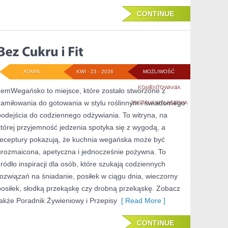
CONTINUE
ADMIN
KWI - 23 - 2026
MOŻLIWOŚĆ
BEZ
KOMENTOWANIA
JemWegańsko to miejsce, które zostało stworzone z
zamiłowania do gotowania w stylu roślinnym i świadomego
CUKRU
ZOSTAŁA WYŁĄCZONA
podejścia do codziennego odżywiania. To witryna, na
I
której przyjemność jedzenia spotyka się z wygodą, a
FIT
receptury pokazują, że kuchnia wegańska może być
urozmaicona, apetyczna i jednocześnie pożywna. To
źródło inspiracji dla osób, które szukają codziennych
rozwiązań na śniadanie, posiłek w ciągu dnia, wieczorny
posiłek, słodką przekąskę czy drobną przekąskę. Zobacz
także Poradnik Żywieniowy i Przepisy
[ Read More ]
CONTINUE