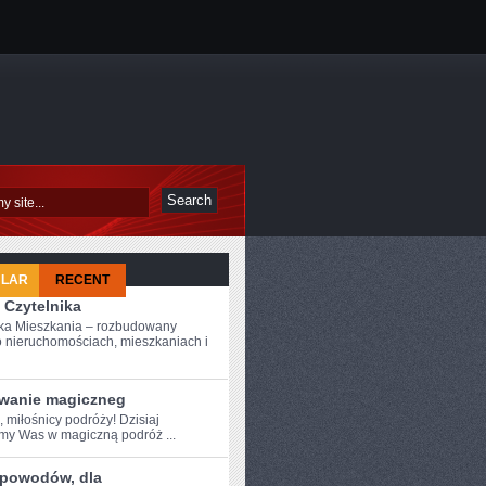
ULAR
RECENT
 Czytelnika
ka Mieszkania – rozbudowany
o nieruchomościach, mieszkaniach i
wanie magiczneg
, miłośnicy podróży! Dzisiaj
my Was ​w magiczną podróż ...
 powodów, dla