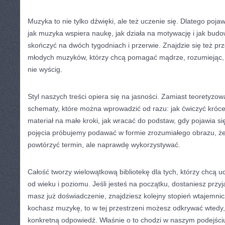
Muzyka to nie tylko dźwięki, ale też uczenie się. Dlatego pojaw
jak muzyka wspiera naukę, jak działa na motywację i jak budo
skończyć na dwóch tygodniach i przerwie. Znajdzie się też pr
młodych muzyków, którzy chcą pomagać mądrze, rozumiejąc, ż
nie wyścig.
Styl naszych treści opiera się na jasności. Zamiast teoretyzo
schematy, które można wprowadzić od razu: jak ćwiczyć krócej,
materiał na małe kroki, jak wracać do podstaw, gdy pojawia si
pojęcia próbujemy podawać w formie zrozumiałego obrazu, że
powtórzyć termin, ale naprawdę wykorzystywać.
Całość tworzy wielowątkową bibliotekę dla tych, którzy chcą u
od wieku i poziomu. Jeśli jesteś na początku, dostaniesz przy
masz już doświadczenie, znajdziesz kolejny stopień wtajemnicz
kochasz muzykę, to w tej przestrzeni możesz odkrywać wtedy
konkretną odpowiedź. Właśnie o to chodzi w naszym podejściu: