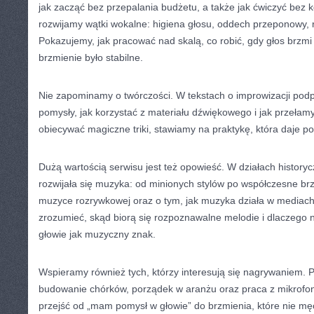
jak zacząć bez przepalania budżetu, a także jak ćwiczyć bez k
rozwijamy wątki wokalne: higiena głosu, oddech przeponowy, 
Pokazujemy, jak pracować nad skalą, co robić, gdy głos brzmi 
brzmienie było stabilne.
Nie zapominamy o twórczości. W tekstach o improwizacji po
pomysły, jak korzystać z materiału dźwiękowego i jak przeła
obiecywać magiczne triki, stawiamy na praktykę, która daje po
Dużą wartością serwisu jest też opowieść. W działach history
rozwijała się muzyka: od minionych stylów po współczesne b
muzyce rozrywkowej oraz o tym, jak muzyka działa w mediach.
zrozumieć, skąd biorą się rozpoznawalne melodie i dlaczego n
głowie jak muzyczny znak.
Wspieramy również tych, którzy interesują się nagrywaniem.
budowanie chórków, porządek w aranżu oraz praca z mikrofon
przejść od „mam pomysł w głowie” do brzmienia, które nie mę