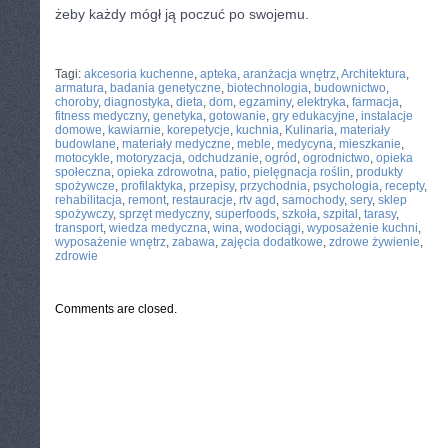
żeby każdy mógł ją poczuć po swojemu.
CATEGORIES:
TURYSTYKA, PODRÓŻE
Tagi:
akcesoria kuchenne
,
apteka
,
aranżacja wnętrz
,
Architektura
,
armatura
,
badania genetyczne
,
biotechnologia
,
budownictwo
,
choroby
,
diagnostyka
,
dieta
,
dom
,
egzaminy
,
elektryka
,
farmacja
,
fitness medyczny
,
genetyka
,
gotowanie
,
gry edukacyjne
,
instalacje
domowe
,
kawiarnie
,
korepetycje
,
kuchnia
,
Kulinaria
,
materiały
budowlane
,
materiały medyczne
,
meble
,
medycyna
,
mieszkanie
,
motocykle
,
motoryzacja
,
odchudzanie
,
ogród
,
ogrodnictwo
,
opieka
społeczna
,
opieka zdrowotna
,
patio
,
pielęgnacja roślin
,
produkty
spożywcze
,
profilaktyka
,
przepisy
,
przychodnia
,
psychologia
,
recepty
,
rehabilitacja
,
remont
,
restauracje
,
rtv agd
,
samochody
,
sery
,
sklep
spożywczy
,
sprzęt medyczny
,
superfoods
,
szkoła
,
szpital
,
tarasy
,
transport
,
wiedza medyczna
,
wina
,
wodociągi
,
wyposażenie kuchni
,
wyposażenie wnętrz
,
zabawa
,
zajęcia dodatkowe
,
zdrowe żywienie
,
zdrowie
Comments are closed.