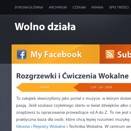
STRONA GŁÓWNA
ARCHIWUM
CZEKAM
KRAINA
SPIS TREŚCI
ADMIN
LUT - 16 - 2026
To zakątek stworzyliśmy jako portal o muzyce, w którym doświ
pasją. Jeśli szukasz czytelnego startu w świat dźwięków albo 
znajdziesz tu opracowania prowadzące od A do Z. To nie jest 
praktyczna baza dla osób, które chcą lepiej rozumieć muzykę
Głosów i Rejestry Wokalne
i Technika Wokalna. W centrum ser